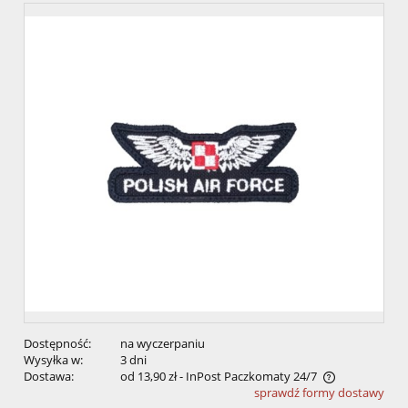
Dostępność:
na wyczerpaniu
Wysyłka w:
3 dni
Dostawa:
od 13,90 zł
- InPost Paczkomaty 24/7
sprawdź formy dostawy
Cena nie zawiera ewentualnych kosztów płatności