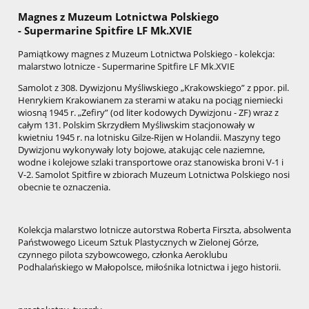
Magnes z Muzeum Lotnictwa Polskiego
- Supermarine Spitfire LF Mk.XVIE
Pamiątkowy magnes z Muzeum Lotnictwa Polskiego - kolekcja:
malarstwo lotnicze -
Supermarine Spitfire LF Mk.XVIE
Samolot z 308. Dywizjonu Myśliwskiego „Krakowskiego” z ppor. pil.
Henrykiem Krakowianem za sterami w ataku na pociąg niemiecki
wiosną 1945 r. „Zefiry” (od liter kodowych Dywizjonu - ZF) wraz z
całym 131. Polskim Skrzydłem Myśliwskim stacjonowały w
kwietniu 1945 r. na lotnisku Gilze-Rijen w Holandii. Maszyny tego
Dywizjonu wykonywały loty bojowe, atakując cele naziemne,
wodne i kolejowe szlaki transportowe oraz stanowiska broni V-1 i
V-2. Samolot Spitfire w zbiorach Muzeum Lotnictwa Polskiego nosi
obecnie te oznaczenia.
Kolekcja malarstwo lotnicze autorstwa Roberta Firszta, absolwenta
Państwowego Liceum Sztuk Plastycznych w Zielonej Górze,
czynnego pilota szybowcowego, członka Aeroklubu
Podhalańskiego w Małopolsce, miłośnika lotnictwa i jego historii.