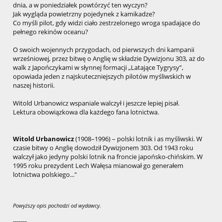
dnia, a w poniedziałek powtórzyć ten wyczyn?
Jak wygląda powietrzny pojedynek z kamikadze?
Co myśli pilot, gdy widzi ciało zestrzelonego wroga spadające do
pełnego rekinów oceanu?
O swoich wojennych przygodach, od pierwszych dni kampanii
wrześniowej, przez bitwę o Anglię w składzie Dywizjonu 303, aż do
walk z Japończykami w słynnej formacji „Latające Tygrysy”,
opowiada jeden z najskuteczniejszych pilotów myśliwskich w
naszej historii.
Witold Urbanowicz wspaniale walczył i jeszcze lepiej pisał.
Lektura obowiązkowa dla każdego fana lotnictwa.
Witold Urbanowicz
(1908–1996) – polski lotnik i as myśliwski. W
czasie bitwy o Anglię dowodził Dywizjonem 303. Od 1943 roku
walczył jako jedyny polski lotnik na froncie japońsko-chińskim. W
1995 roku prezydent Lech Wałęsa mianował go generałem
lotnictwa polskiego..."
Powyższy opis pochodzi od wydawcy.
-------